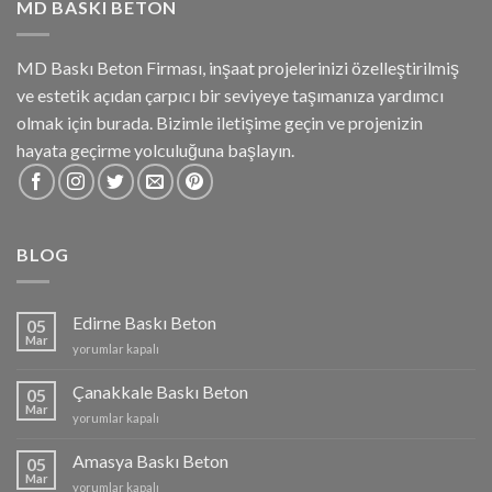
MD BASKI BETON
MD Baskı Beton Firması, inşaat projelerinizi özelleştirilmiş
ve estetik açıdan çarpıcı bir seviyeye taşımanıza yardımcı
olmak için burada. Bizimle iletişime geçin ve projenizin
hayata geçirme yolculuğuna başlayın.
BLOG
Edirne Baskı Beton
05
Mar
Edirne
yorumlar kapalı
Baskı
Beton
Çanakkale Baskı Beton
05
için
Mar
Çanakkale
yorumlar kapalı
Baskı
Beton
Amasya Baskı Beton
05
için
Mar
Amasya
yorumlar kapalı