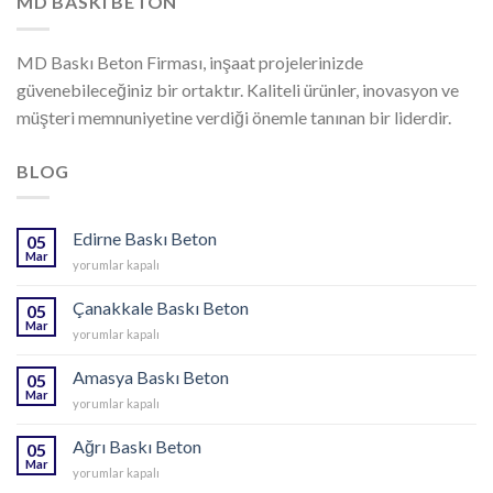
MD BASKI BETON
MD Baskı Beton Firması, inşaat projelerinizde
güvenebileceğiniz bir ortaktır. Kaliteli ürünler, inovasyon ve
müşteri memnuniyetine verdiği önemle tanınan bir liderdir.
BLOG
Edirne Baskı Beton
05
Mar
Edirne
yorumlar kapalı
Baskı
Beton
Çanakkale Baskı Beton
05
için
Mar
Çanakkale
yorumlar kapalı
Baskı
Beton
Amasya Baskı Beton
05
için
Mar
Amasya
yorumlar kapalı
Baskı
Beton
Ağrı Baskı Beton
05
için
Mar
Ağrı
yorumlar kapalı
Baskı