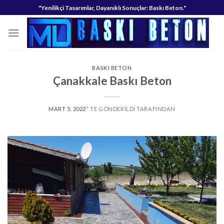
Skip
"Yenilikçi Tasarımlar, Dayanıklı Sonuçlar: Baskı Beton."
to
content
BASKI BETON
Çanakkale Baskı Beton
MART 5, 2022
’' TE GÖNDERILDI
TARAFINDAN