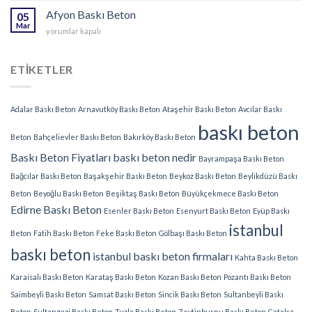
Beton
Afyon Baskı Beton
05
için
Mar
Afyon
yorumlar kapalı
Baskı
Beton
için
ETIKETLER
Adalar Baskı Beton
Arnavutköy Baskı Beton
Ataşehir Baskı Beton
Avcılar Baskı
baskı beton
Beton
Bahçelievler Baskı Beton
Bakırköy Baskı Beton
Baskı Beton Fiyatları
baskı beton nedir
Bayrampaşa Baskı Beton
Bağcılar Baskı Beton
Başakşehir Baskı Beton
Beykoz Baskı Beton
Beylikdüzü Baskı
Beton
Beyoğlu Baskı Beton
Beşiktaş Baskı Beton
Büyükçekmece Baskı Beton
Edirne Baskı Beton
Esenler Baskı Beton
Esenyurt Baskı Beton
Eyüp Baskı
istanbul
Beton
Fatih Baskı Beton
Feke Baskı Beton
Gölbaşı Baskı Beton
baskı beton
istanbul baskı beton firmaları
Kahta Baskı Beton
Karaisalı Baskı Beton
Karataş Baskı Beton
Kozan Baskı Beton
Pozantı Baskı Beton
Saimbeyli Baskı Beton
Samsat Baskı Beton
Sincik Baskı Beton
Sultanbeyli Baskı
Beton
Sultangazi Baskı Beton
Tuzla Baskı Beton
Zeytinburnu Baskı Beton
Çatalca