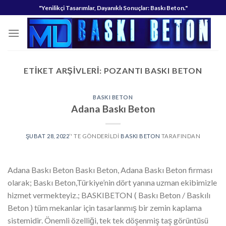
Skip
"Yenilikçi Tasarımlar, Dayanıklı Sonuçlar: Baskı Beton."
to
content
ETIKET ARŞIVLERI:
POZANTI BASKI BETON
BASKI BETON
Adana Baskı Beton
ŞUBAT 28, 2022
’' TE GÖNDERILDI
BASKI BETON
TARAFINDAN
Adana Baskı Beton Baskı Beton, Adana Baskı Beton firması
olarak; Baskı Beton,Türkiye’nin dört yanına uzman ekibimizle
hizmet vermekteyiz.; BASKIBETON ( Baskı Beton / Baskılı
Beton ) tüm mekanlar için tasarlanmış bir zemin kaplama
sistemidir. Önemli özelliği, tek tek döşenmiş taş görüntüsü