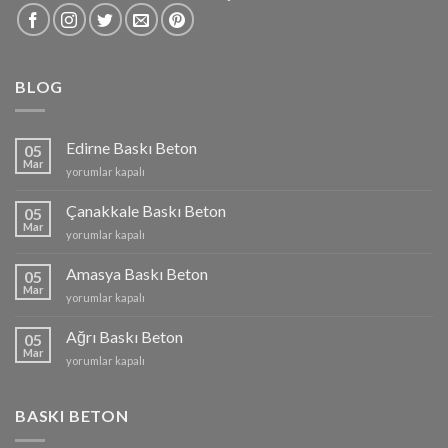
BLOG
Edirne Baskı Beton
05
Mar
Edirne
yorumlar kapalı
Baskı
Beton
Çanakkale Baskı Beton
05
için
Mar
Çanakkale
yorumlar kapalı
Baskı
Beton
Amasya Baskı Beton
05
için
Mar
Amasya
yorumlar kapalı
Baskı
Beton
Ağrı Baskı Beton
05
için
Mar
Ağrı
yorumlar kapalı
Baskı
Beton
için
BASKI BETON