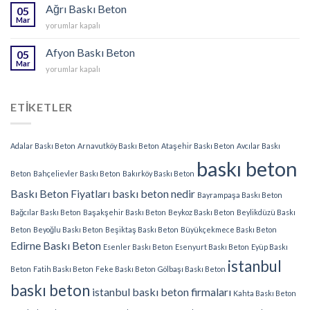
Beton
Ağrı Baskı Beton
05
için
Mar
Ağrı
yorumlar kapalı
Baskı
Beton
Afyon Baskı Beton
05
için
Mar
Afyon
yorumlar kapalı
Baskı
Beton
için
ETIKETLER
Adalar Baskı Beton
Arnavutköy Baskı Beton
Ataşehir Baskı Beton
Avcılar Baskı
baskı beton
Beton
Bahçelievler Baskı Beton
Bakırköy Baskı Beton
Baskı Beton Fiyatları
baskı beton nedir
Bayrampaşa Baskı Beton
Bağcılar Baskı Beton
Başakşehir Baskı Beton
Beykoz Baskı Beton
Beylikdüzü Baskı
Beton
Beyoğlu Baskı Beton
Beşiktaş Baskı Beton
Büyükçekmece Baskı Beton
Edirne Baskı Beton
Esenler Baskı Beton
Esenyurt Baskı Beton
Eyüp Baskı
istanbul
Beton
Fatih Baskı Beton
Feke Baskı Beton
Gölbaşı Baskı Beton
baskı beton
istanbul baskı beton firmaları
Kahta Baskı Beton