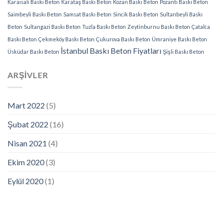
Karaisalı Baskı Beton
Karataş Baskı Beton
Kozan Baskı Beton
Pozantı Baskı Beton
Saimbeyli Baskı Beton
Samsat Baskı Beton
Sincik Baskı Beton
Sultanbeyli Baskı
Beton
Sultangazi Baskı Beton
Tuzla Baskı Beton
Zeytinburnu Baskı Beton
Çatalca
Baskı Beton
Çekmeköy Baskı Beton
Çukurova Baskı Beton
Ümraniye Baskı Beton
İstanbul Baskı Beton Fiyatları
Üsküdar Baskı Beton
Şişli Baskı Beton
ARŞIVLER
Mart 2022
(5)
Şubat 2022
(16)
Nisan 2021
(4)
Ekim 2020
(3)
Eylül 2020
(1)