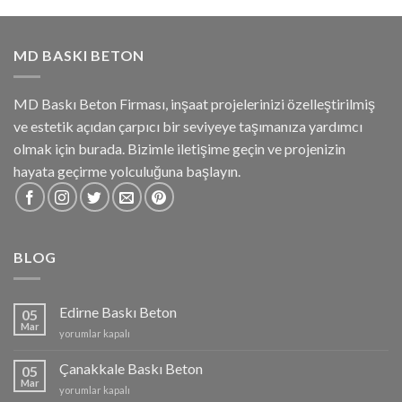
MD BASKI BETON
MD Baskı Beton Firması, inşaat projelerinizi özelleştirilmiş
ve estetik açıdan çarpıcı bir seviyeye taşımanıza yardımcı
olmak için burada. Bizimle iletişime geçin ve projenizin
hayata geçirme yolculuğuna başlayın.
BLOG
Edirne Baskı Beton
05
Mar
Edirne
yorumlar kapalı
Baskı
Beton
Çanakkale Baskı Beton
05
için
Mar
Çanakkale
yorumlar kapalı