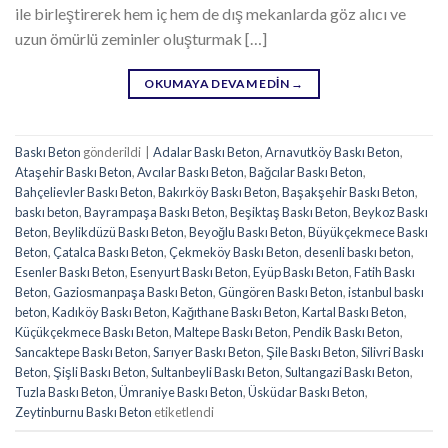
ile birleştirerek hem iç hem de dış mekanlarda göz alıcı ve
uzun ömürlü zeminler oluşturmak […]
OKUMAYA DEVAM EDIN
→
Baskı Beton
gönderildi
|
Adalar Baskı Beton
,
Arnavutköy Baskı Beton
,
Ataşehir Baskı Beton
,
Avcılar Baskı Beton
,
Bağcılar Baskı Beton
,
Bahçelievler Baskı Beton
,
Bakırköy Baskı Beton
,
Başakşehir Baskı Beton
,
baskı beton
,
Bayrampaşa Baskı Beton
,
Beşiktaş Baskı Beton
,
Beykoz Baskı
Beton
,
Beylikdüzü Baskı Beton
,
Beyoğlu Baskı Beton
,
Büyükçekmece Baskı
Beton
,
Çatalca Baskı Beton
,
Çekmeköy Baskı Beton
,
desenli baskı beton
,
Esenler Baskı Beton
,
Esenyurt Baskı Beton
,
Eyüp Baskı Beton
,
Fatih Baskı
Beton
,
Gaziosmanpaşa Baskı Beton
,
Güngören Baskı Beton
,
istanbul baskı
beton
,
Kadıköy Baskı Beton
,
Kağıthane Baskı Beton
,
Kartal Baskı Beton
,
Küçükçekmece Baskı Beton
,
Maltepe Baskı Beton
,
Pendik Baskı Beton
,
Sancaktepe Baskı Beton
,
Sarıyer Baskı Beton
,
Şile Baskı Beton
,
Silivri Baskı
Beton
,
Şişli Baskı Beton
,
Sultanbeyli Baskı Beton
,
Sultangazi Baskı Beton
,
Tuzla Baskı Beton
,
Ümraniye Baskı Beton
,
Üsküdar Baskı Beton
,
Zeytinburnu Baskı Beton
etiketlendi