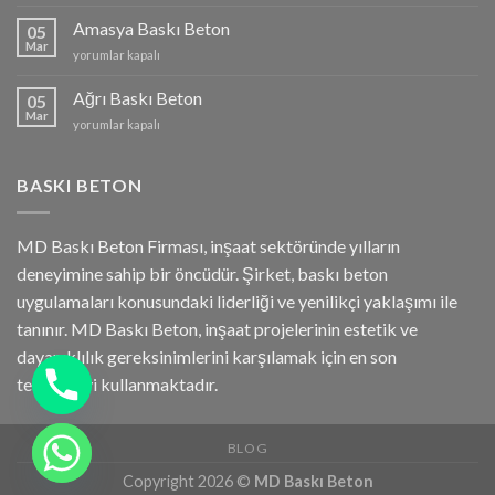
Baskı
Beton
Amasya Baskı Beton
05
için
Mar
Amasya
yorumlar kapalı
Baskı
Beton
Ağrı Baskı Beton
05
için
Mar
Ağrı
yorumlar kapalı
Baskı
Beton
için
BASKI BETON
MD Baskı Beton Firması, inşaat sektöründe yılların
deneyimine sahip bir öncüdür. Şirket, baskı beton
uygulamaları konusundaki liderliği ve yenilikçi yaklaşımı ile
tanınır. MD Baskı Beton, inşaat projelerinin estetik ve
dayanıklılık gereksinimlerini karşılamak için en son
teknolojiyi kullanmaktadır.
BLOG
Copyright 2026 ©
MD Baskı Beton