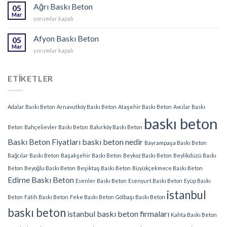
Beton
Ağrı Baskı Beton
05
için
Mar
Ağrı
yorumlar kapalı
Baskı
Beton
Afyon Baskı Beton
05
için
Mar
Afyon
yorumlar kapalı
Baskı
Beton
için
ETIKETLER
Adalar Baskı Beton
Arnavutköy Baskı Beton
Ataşehir Baskı Beton
Avcılar Baskı
baskı beton
Beton
Bahçelievler Baskı Beton
Bakırköy Baskı Beton
Baskı Beton Fiyatları
baskı beton nedir
Bayrampaşa Baskı Beton
Bağcılar Baskı Beton
Başakşehir Baskı Beton
Beykoz Baskı Beton
Beylikdüzü Baskı
Beton
Beyoğlu Baskı Beton
Beşiktaş Baskı Beton
Büyükçekmece Baskı Beton
Edirne Baskı Beton
Esenler Baskı Beton
Esenyurt Baskı Beton
Eyüp Baskı
istanbul
Beton
Fatih Baskı Beton
Feke Baskı Beton
Gölbaşı Baskı Beton
baskı beton
istanbul baskı beton firmaları
Kahta Baskı Beton